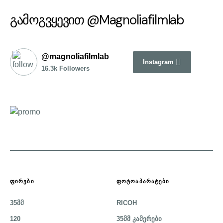
გამოგვყევით @Magnoliafilmlab
@magnoliafilmlab
Instagram
16.3k Followers
ᲤᲘᲠᲔᲑᲘ
ᲤᲝᲢᲝᲐᲞᲐᲠᲐᲢᲔᲑᲘ
35მმ
RICOH
120
35მმ კამერები