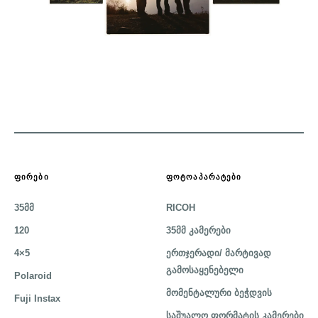
ᲤᲘᲠᲔᲑᲘ
ᲤᲝᲢᲝᲐᲞᲐᲠᲐᲢᲔᲑᲘ
35მმ
RICOH
120
35მმ კამერები
4×5
ერთჯერადი/ მარტივად
გამოსაყენებელი
Polaroid
მომენტალური ბეჭდვის
Fuji Instax
საშუალო ფორმატის კამერები