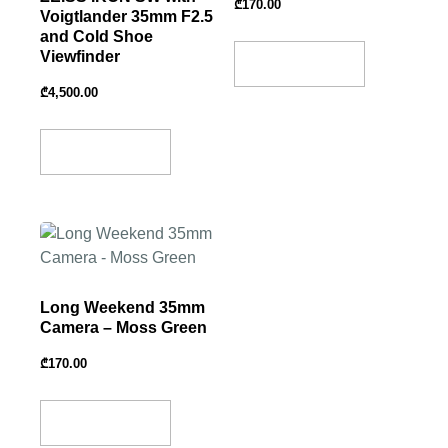
₾
170.00
Voigtlander 35mm F2.5
and Cold Shoe
Viewfinder
Add To Basket
₾
4,500.00
Add To Basket
Long Weekend 35mm
Camera – Moss Green
₾
170.00
Add To Basket