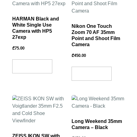
HARMAN Black and
White Single Use
Nikon One Touch
Camera with HP5
Zoom 70 AF 35mm
27exp
Point and Shoot Film
Camera
₾
75.00
₾
450.00
Add To Basket
Add To Basket
Long Weekend 35mm
Camera – Black
ZEISS IKON SW with