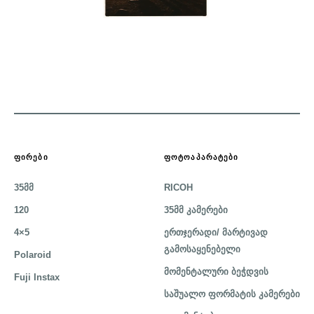
ᲤᲘᲠᲔᲑᲘ
ᲤᲝᲢᲝᲐᲞᲐᲠᲐᲢᲔᲑᲘ
35მმ
RICOH
120
35მმ კამერები
4×5
ერთჯერადი/ მარტივად
გამოსაყენებელი
Polaroid
მომენტალური ბეჭდვის
Fuji Instax
საშუალო ფორმატის კამერები