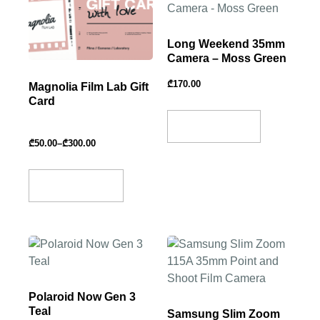
Long Weekend 35mm
Camera – Moss Green
₾
170.00
Magnolia Film Lab Gift
Card
Add To Basket
₾
50.00
–
₾
300.00
Select Amount
Polaroid Now Gen 3
Teal
Samsung Slim Zoom