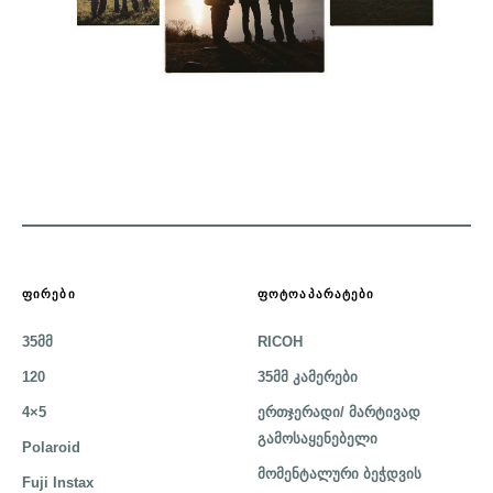
ᲤᲘᲠᲔᲑᲘ
ᲤᲝᲢᲝᲐᲞᲐᲠᲐᲢᲔᲑᲘ
35მმ
RICOH
120
35მმ კამერები
4×5
ერთჯერადი/ მარტივად
გამოსაყენებელი
Polaroid
მომენტალური ბეჭდვის
Fuji Instax