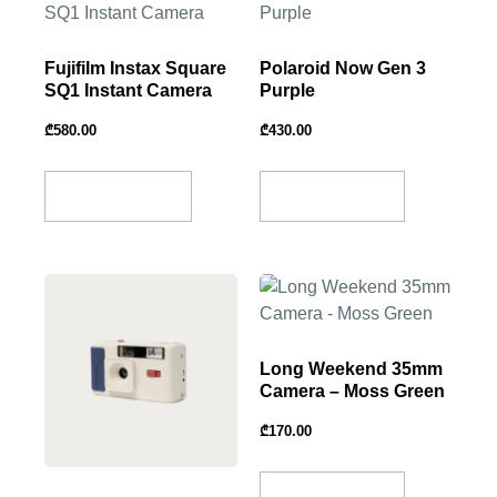
Fujifilm Instax Square
Polaroid Now Gen 3
SQ1 Instant Camera
Purple
₾
580.00
₾
430.00
Select Options
Add To Basket
Long Weekend 35mm
Camera – Moss Green
₾
170.00
Add To Basket