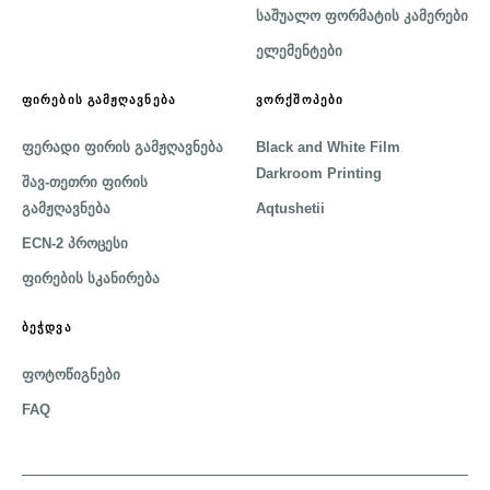
საშუალო ფორმატის კამერები
ელემენტები
ᲤᲘᲠᲔᲑᲘᲡ ᲒᲐᲛᲟᲦᲐᲕᲜᲔᲑᲐ
ᲕᲝᲠᲥᲨᲝᲞᲔᲑᲘ
ფერადი ფირის გამჟღავნება
Black and White Film
Darkroom Printing
შავ-თეთრი ფირის
გამჟღავნება
Aqtushetii
ECN-2 პროცესი
ფირების სკანირება
ᲑᲔᲭᲓᲕᲐ
ფოტოწიგნები
FAQ