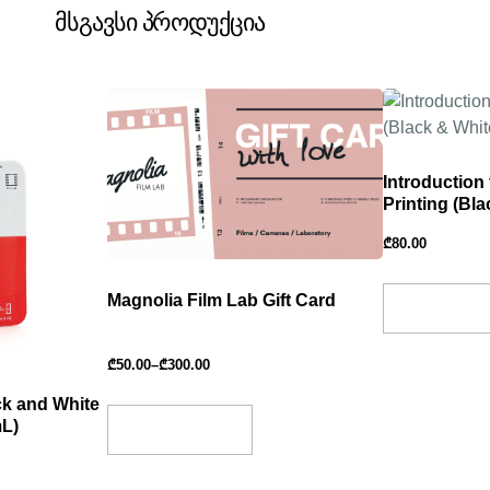
მსგავსი პროდუქცია
Introduction
Printing (Bla
₾
80.00
Magnolia Film Lab Gift Card
Add To Bask
₾
50.00
–
₾
300.00
ack and White
mL)
Select Amount