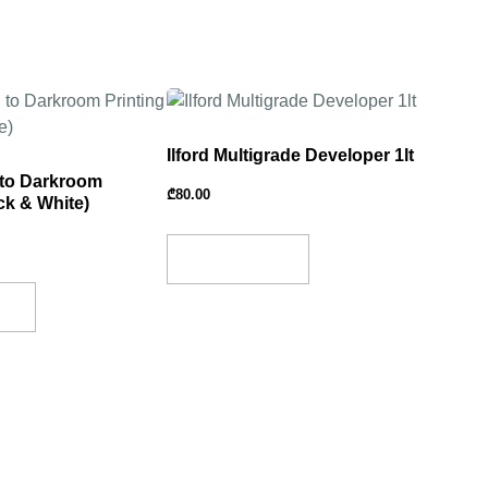
Ilford Multigrade Developer 1lt
 to Darkroom
₾
80.00
ck & White)
Add To Basket
et