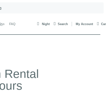
ე
ქტი
FAQ
Night
Search
My Account
Car
 Rental
ours