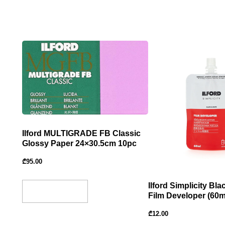
Ilford MULTIGRADE FB Classic
Glossy Paper 24×30.5cm 10pc
₾
95.00
Ilford Simplicity Bl
Add To Basket
Film Developer (60
₾
12.00