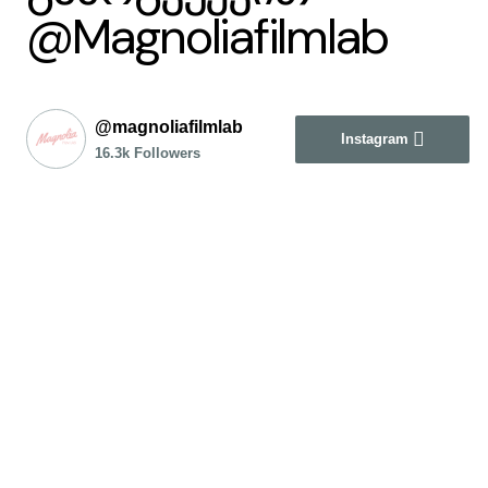
@Magnoliafilmlab
@magnoliafilmlab
Instagram
16.3k Followers