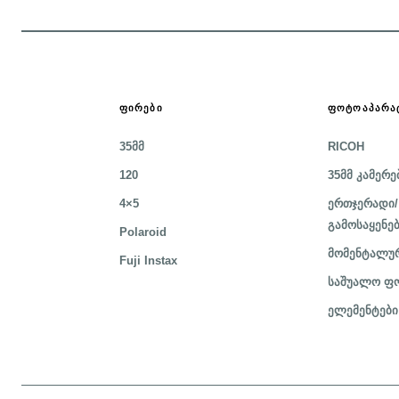
ᲤᲘᲠᲔᲑᲘ
ᲤᲝᲢᲝᲐᲞᲐᲠᲐ
35მმ
RICOH
120
35მმ კამერე
4×5
ერთჯერადი/
გამოსაყენე
Polaroid
მომენტალურ
Fuji Instax
საშუალო ფო
ელემენტები