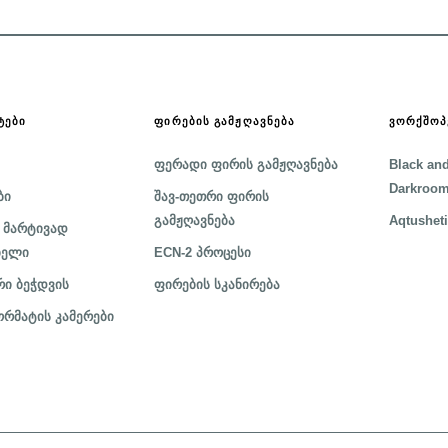
ᲢᲔᲑᲘ
ᲤᲘᲠᲔᲑᲘᲡ ᲒᲐᲛᲟᲦᲐᲕᲜᲔᲑᲐ
ᲕᲝᲠᲥᲨᲝᲞ
ფერადი ფირის გამჟღავნება
Black and
Darkroom
ბი
შავ-თეთრი ფირის
გამჟღავნება
Aqtusheti
 მარტივად
ბელი
ECN-2 პროცესი
ი ბეჭდვის
ფირების სკანირება
რმატის კამერები