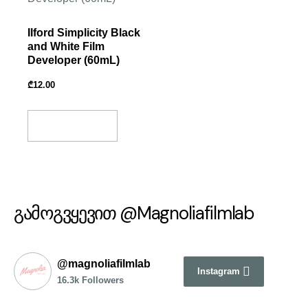
Ilford Simplicity Black
and White Film
Developer (60mL)
₾
12.00
Add To Basket
გამოგვყევით @Magnoliafilmlab
@magnoliafilmlab
Instagram
16.3k Followers