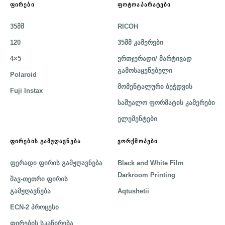
ᲤᲘᲠᲔᲑᲘ
ᲤᲝᲢᲝᲐᲞᲐᲠᲐᲢᲔᲑᲘ
35მმ
RICOH
120
35მმ კამერები
4×5
ერთჯერადი/ მარტივად
გამოსაყენებელი
Polaroid
მომენტალური ბეჭდვის
Fuji Instax
საშუალო ფორმატის კამერები
ელემენტები
ᲤᲘᲠᲔᲑᲘᲡ ᲒᲐᲛᲟᲦᲐᲕᲜᲔᲑᲐ
ᲕᲝᲠᲥᲨᲝᲞᲔᲑᲘ
ფერადი ფირის გამჟღავნება
Black and White Film
Darkroom Printing
შავ-თეთრი ფირის
გამჟღავნება
Aqtushetii
ECN-2 პროცესი
ფირების სკანირება