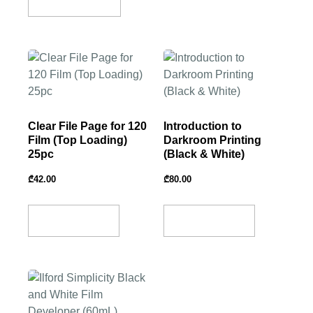
Select Amount
Clear File Page for 120
Introduction to
Film (Top Loading)
Darkroom Printing
25pc
(Black & White)
₾
42.00
₾
80.00
Add To Basket
Add To Basket