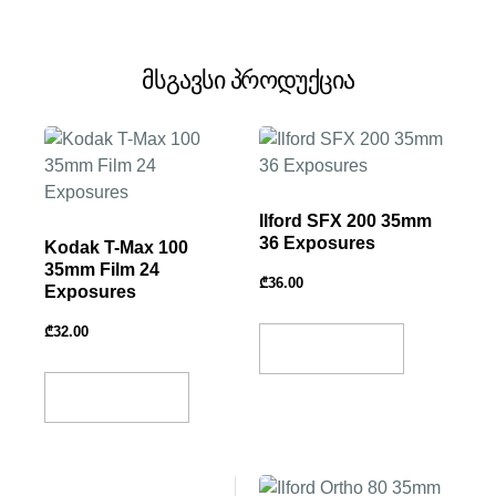
მსგავსი პროდუქცია
Ilford SFX 200 35mm
36 Exposures
Kodak T-Max 100
35mm Film 24
₾
36.00
Exposures
₾
32.00
Add To Basket
Add To Basket