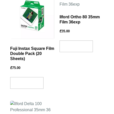
Ilford Ortho 80 35mm
Film 36exp
₾
35.00
Add To Basket
Fuji Instax Square Film
Double Pack (20
Sheets)
₾
75.00
Add To Basket