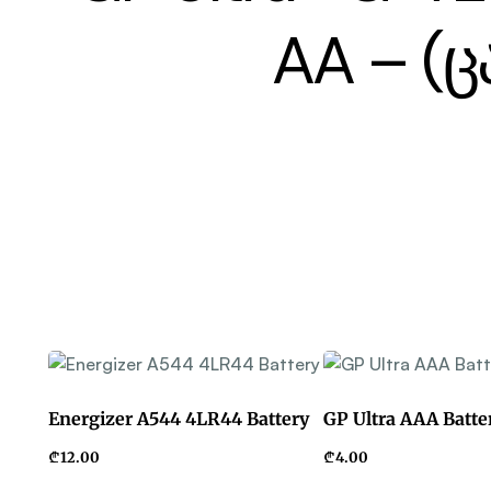
AA – (
Energizer A544 4LR44 Battery
GP Ultra AAA Batter
₾
12.00
₾
4.00