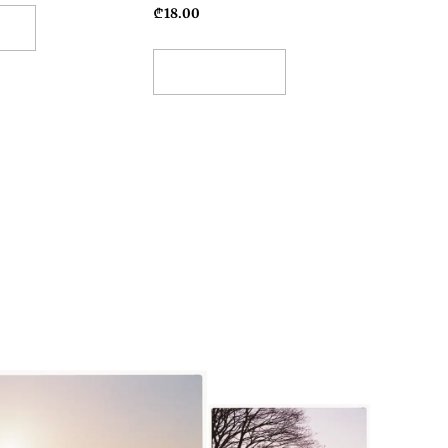
₾
18.00
ons
Add To Basket