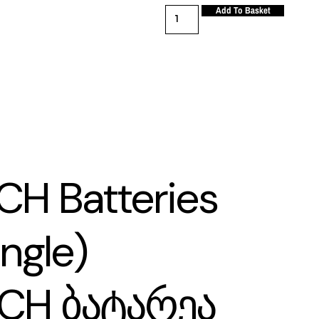
Add To Basket
CH Batteries
ngle)
ECH ბატარეა