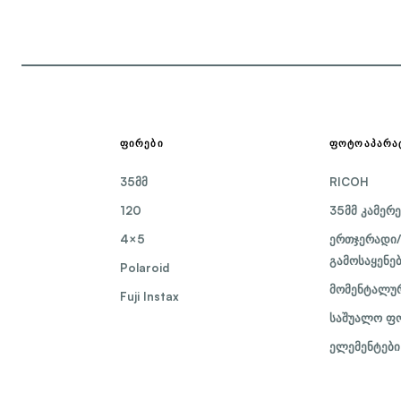
ᲤᲘᲠᲔᲑᲘ
ᲤᲝᲢᲝᲐᲞᲐᲠᲐ
35მმ
RICOH
120
35მმ კამერე
4×5
ერთჯერადი/
გამოსაყენე
Polaroid
მომენტალურ
Fuji Instax
საშუალო ფო
ელემენტები