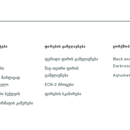
ᲢᲔᲑᲘ
ᲤᲘᲠᲔᲑᲘᲡ ᲒᲐᲛᲟᲦᲐᲕᲜᲔᲑᲐ
ᲕᲝᲠᲥᲨᲝᲞ
ფერადი ფირის გამჟღავნება
Black an
Darkroom
ბი
შავ-თეთრი ფირის
გამჟღავნება
Aqtusheti
 მარტივად
ბელი
ECN-2 პროცესი
ი ბეჭდვის
ფირების სკანირება
რმატის კამერები