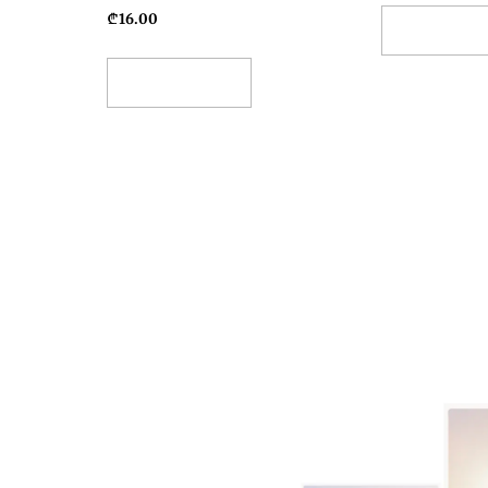
₾
16.00
Select Opti
Add To Basket