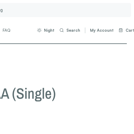
ზე
FAQ
Night
Search
My Account
Car
A (Single)