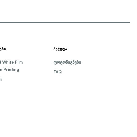
ᲔᲑᲘ
ᲑᲔᲭᲓᲕᲐ
d White Film
ფოტოწიგნები
 Printing
FAQ
i