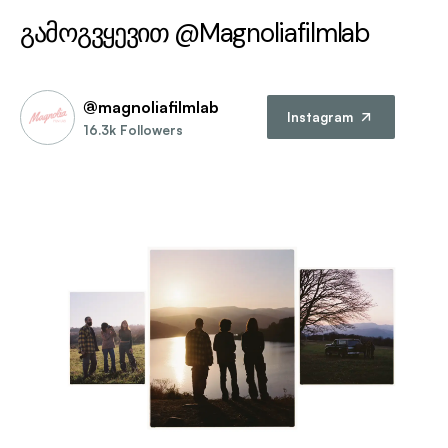
გამოგვყევით @Magnoliafilmlab
@magnoliafilmlab
Instagram
16.3k Followers