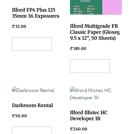
Ilford FP4 Plus 125
35mm 36 Exposures
Ilford Multigrade FB
₾
32.00
Classic Paper (Glossy,
9.5 x 12″, 50 Sheets)
Add To Basket
₾
385.00
Add To Basket
Darkroom Rental
Ilford Ilfotec HC
₾
50.00
Developer 1lt
₾
240.00
Add To Basket