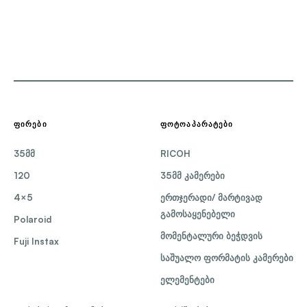
ᲤᲘᲠᲔᲑᲘ
ᲤᲝᲢᲝᲐᲞᲐᲠᲐᲢᲔᲑᲘ
35მმ
RICOH
120
35მმ კამერები
4×5
ერთჯერადი/ მარტივად
გამოსაყენებელი
Polaroid
მომენტალური ბეჭდვის
Fuji Instax
საშუალო ფორმატის კამერები
ელემენტები