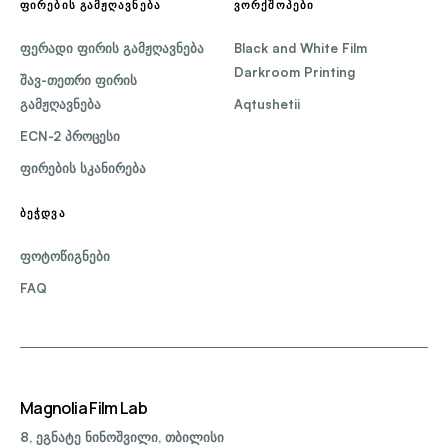
ᲤᲘᲠᲔᲑᲘᲡ ᲒᲐᲛᲟᲦᲐᲕᲜᲔᲑᲐ
ᲕᲝᲠᲥᲨᲝᲞᲔᲑᲘ
ფერადი ფირის გამჟღავნება
Black and White Film
Darkroom Printing
შავ-თეთრი ფირის
გამჟღავნება
Aqtushetii
ECN-2 პროცესი
ფირების სკანირება
ᲑᲔᲭᲓᲕᲐ
ფოტოწიგნები
FAQ
Magnolia Film Lab
8, ეგნატე ნინოშვილი, თბილისი