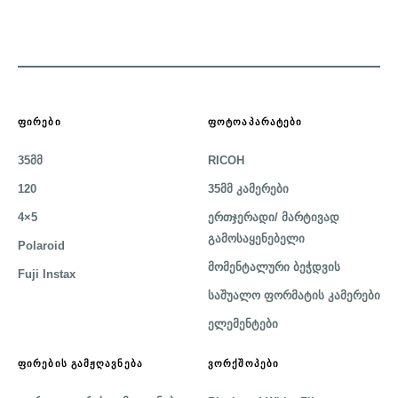
ᲤᲘᲠᲔᲑᲘ
ᲤᲝᲢᲝᲐᲞᲐᲠᲐᲢᲔᲑᲘ
35მმ
RICOH
120
35მმ კამერები
4×5
ერთჯერადი/ მარტივად
გამოსაყენებელი
Polaroid
მომენტალური ბეჭდვის
Fuji Instax
საშუალო ფორმატის კამერები
ელემენტები
ᲤᲘᲠᲔᲑᲘᲡ ᲒᲐᲛᲟᲦᲐᲕᲜᲔᲑᲐ
ᲕᲝᲠᲥᲨᲝᲞᲔᲑᲘ