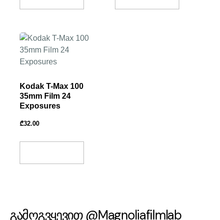
Kodak T-Max 100
35mm Film 24
Exposures
₾
32.00
Add To Basket
გამოგვყევით @Magnoliafilmlab