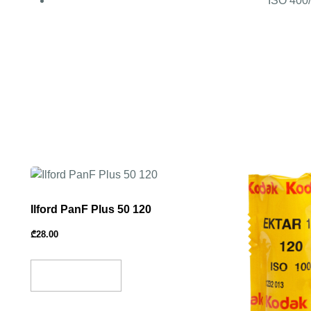
ISO 400
Ilford PanF Plus 50 120
₾
28.00
Add To Basket