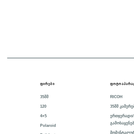
ᲤᲘᲠᲔᲑᲘ
ᲤᲝᲢᲝᲐᲞᲐᲠᲐ
35მმ
RICOH
120
35მმ კამერე
4×5
ერთჯერადი/
გამოსაყენე
Polaroid
მომენტალურ