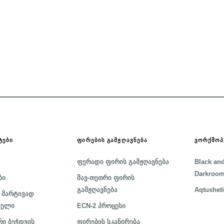
ᲢᲔᲑᲘ
ᲤᲘᲠᲔᲑᲘᲡ ᲒᲐᲛᲟᲦᲐᲕᲜᲔᲑᲐ
ᲕᲝᲠᲥᲨᲝᲞ
ფერადი ფირის გამჟღავნება
Black and
Darkroom
ბი
შავ-თეთრი ფირის
გამჟღავნება
Aqtusheti
 მარტივად
ბელი
ECN-2 პროცესი
ი ბეჭდვის
ფირების სკანირება