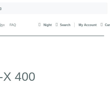
ე
ქტი
FAQ
Night
Search
My Account
Car
i-X 400