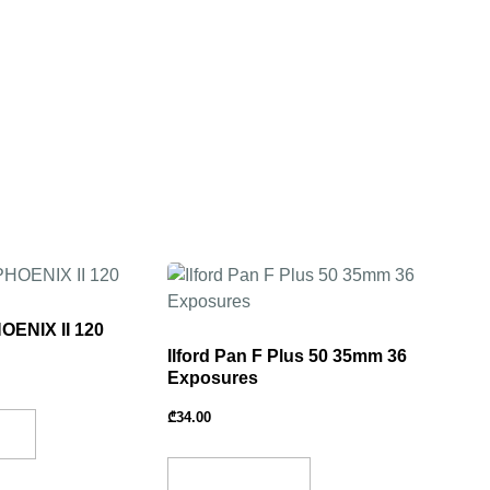
ENIX II 120
Ilford Pan F Plus 50 35mm 36
Exposures
₾
34.00
et
Add To Basket