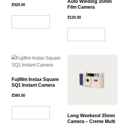
Auto Winding 35mm
₾
420.00
Film Camera
₾
120.00
Select Options
Add To Basket
Fujifilm Instax Square
SQ1 Instant Camera
₾
580.00
Select Options
Long Weekend 35mm
Camera – Creme Multi