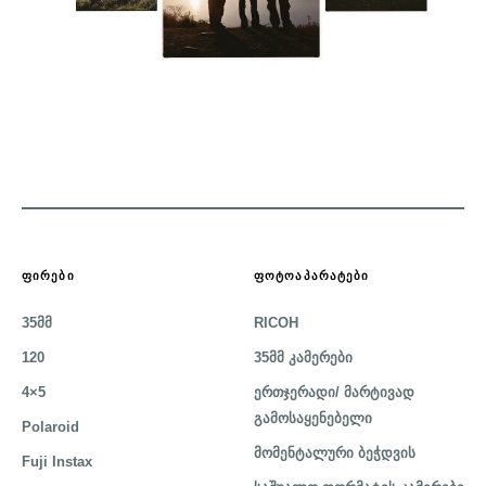
ᲤᲘᲠᲔᲑᲘ
ᲤᲝᲢᲝᲐᲞᲐᲠᲐᲢᲔᲑᲘ
35მმ
RICOH
120
35მმ კამერები
4×5
ერთჯერადი/ მარტივად
გამოსაყენებელი
Polaroid
მომენტალური ბეჭდვის
Fuji Instax