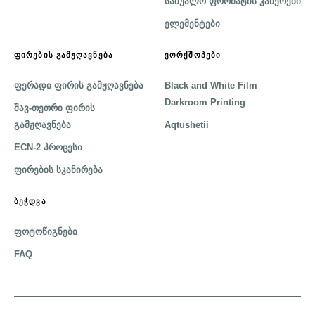
საშუალო ფორმატის კამერები
ელემენტები
ᲤᲘᲠᲔᲑᲘᲡ ᲒᲐᲛᲟᲦᲐᲕᲜᲔᲑᲐ
ᲕᲝᲠᲥᲨᲝᲞᲔᲑᲘ
ფერადი ფირის გამჟღავნება
Black and White Film
Darkroom Printing
შავ-თეთრი ფირის
გამჟღავნება
Aqtushetii
ECN-2 პროცესი
ფირების სკანირება
ᲑᲔᲭᲓᲕᲐ
ფოტოწიგნები
FAQ