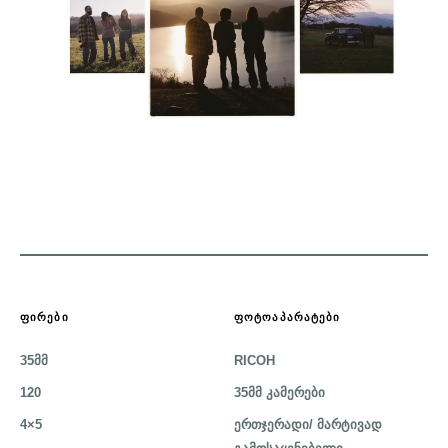
ᲤᲘᲠᲔᲑᲘ
ᲤᲝᲢᲝᲐᲞᲐᲠᲐᲢᲔᲑᲘ
35მმ
RICOH
120
35მმ კამერები
4×5
ერთჯერადი/ მარტივად