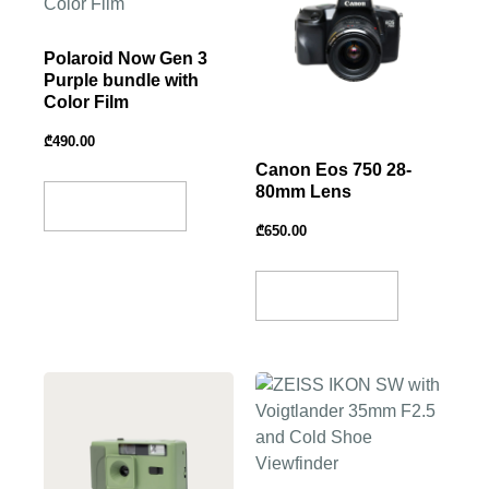
Polaroid Now Gen 3
Purple bundle with
Color Film
₾
490.00
Canon Eos 750 28-
80mm Lens
Add To Basket
₾
650.00
Add To Basket