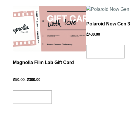
Polaroid Now Gen 3
₾
430.00
Add To Basket
Magnolia Film Lab Gift Card
₾
50.00
–
₾
300.00
Select Amount