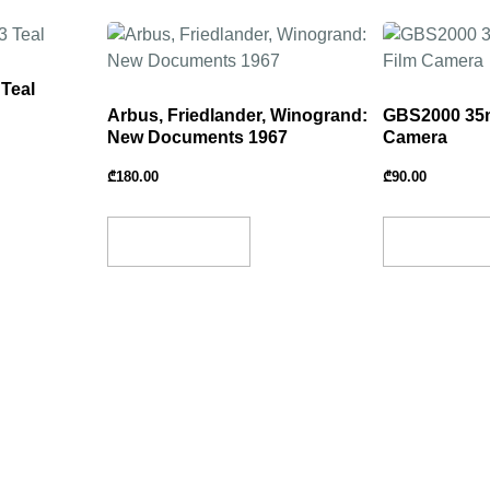
 Teal
Arbus, Friedlander, Winogrand:
GBS2000 35m
New Documents 1967
Camera
₾
180.00
₾
90.00
Add To Basket
Add To Bask