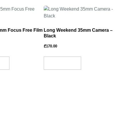
m Focus Free Film
Long Weekend 35mm Camera –
Black
₾
170.00
et
Add To Basket