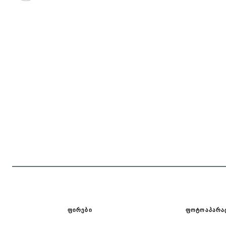
ᲤᲘᲠᲔᲑᲘ
ᲤᲝᲢᲝᲐᲞᲐᲠᲐ