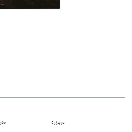
ᲔᲑᲘ
ᲑᲔᲭᲓᲕᲐ