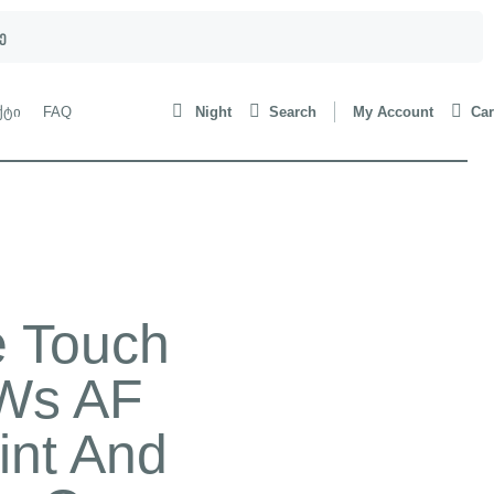
ე
ქტი
FAQ
Night
Search
My Account
Car
e Touch
Ws AF
nt And