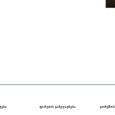
ᲢᲔᲑᲘ
ᲤᲘᲠᲔᲑᲘᲡ ᲒᲐᲛᲟᲦᲐᲕᲜᲔᲑᲐ
ᲕᲝᲠᲥᲨᲝᲞ