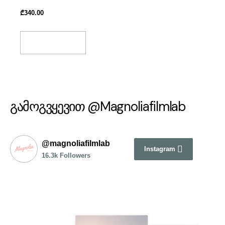
₾
340.00
Add To Basket
გამოგვყევით @Magnoliafilmlab
@magnoliafilmlab
Instagram
16.3k Followers