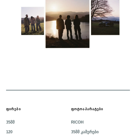
ᲤᲘᲠᲔᲑᲘ
ᲤᲝᲢᲝᲐᲞᲐᲠᲐᲢᲔᲑᲘ
35მმ
RICOH
120
35მმ კამერები