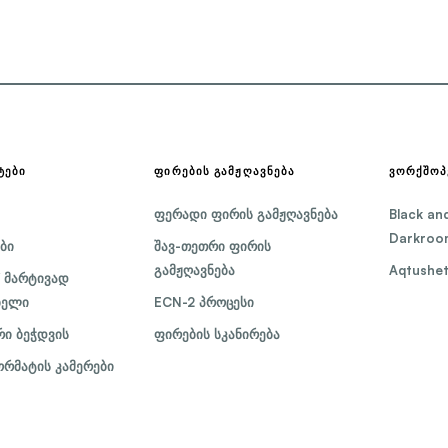
ᲢᲔᲑᲘ
ᲤᲘᲠᲔᲑᲘᲡ ᲒᲐᲛᲟᲦᲐᲕᲜᲔᲑᲐ
ᲕᲝᲠᲥᲨᲝᲞ
ფერადი ფირის გამჟღავნება
Black an
Darkroom
ბი
შავ-თეთრი ფირის
გამჟღავნება
Aqtusheti
 მარტივად
ბელი
ECN-2 პროცესი
ი ბეჭდვის
ფირების სკანირება
რმატის კამერები