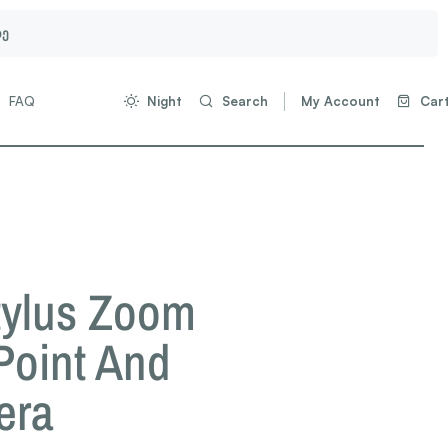
ზე
FAQ
Night
Search
My Account
Car
tylus Zoom
oint And
era