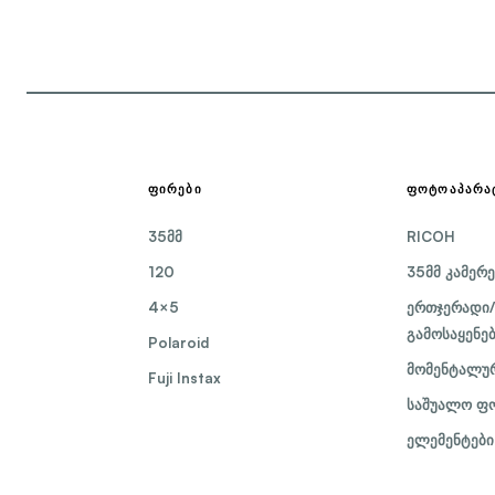
ᲤᲘᲠᲔᲑᲘ
ᲤᲝᲢᲝᲐᲞᲐᲠᲐ
35მმ
RICOH
120
35მმ კამერე
4×5
ერთჯერადი/
გამოსაყენე
Polaroid
მომენტალურ
Fuji Instax
საშუალო ფო
ელემენტები