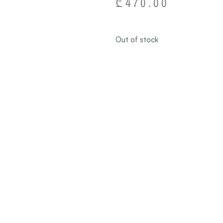
₾
470.00
Out of stock