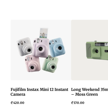
Fujifilm Instax Mini 12 Instant
Long Weekend 35
Camera
– Moss Green
₾
420.00
₾
170.00