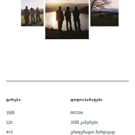
ᲤᲘᲠᲔᲑᲘ
ᲤᲝᲢᲝᲐᲞᲐᲠᲐᲢᲔᲑᲘ
35მმ
RICOH
120
35მმ კამერები
4×5
ერთჯერადი/ მარტივად