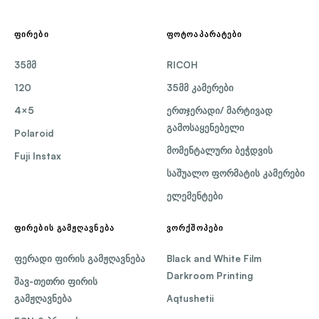
ᲤᲘᲠᲔᲑᲘ
ᲤᲝᲢᲝᲐᲞᲐᲠᲐᲢᲔᲑᲘ
35მმ
RICOH
120
35მმ კამერები
4×5
ერთჯერადი/ მარტივად
გამოსაყენებელი
Polaroid
მომენტალური ბეჭდვის
Fuji Instax
საშუალო ფორმატის კამერები
ელემენტები
ᲤᲘᲠᲔᲑᲘᲡ ᲒᲐᲛᲟᲦᲐᲕᲜᲔᲑᲐ
ᲕᲝᲠᲥᲨᲝᲞᲔᲑᲘ
ფერადი ფირის გამჟღავნება
Black and White Film
Darkroom Printing
შავ-თეთრი ფირის
გამჟღავნება
Aqtushetii