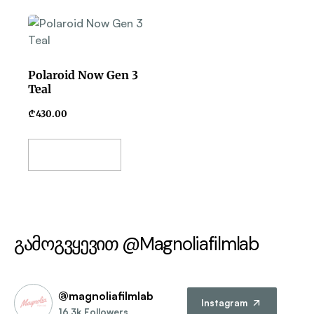
Polaroid Now Gen 3
Teal
₾
430.00
Add To Basket
გამოგვყევით @Magnoliafilmlab
@magnoliafilmlab
Instagram
16.3k Followers