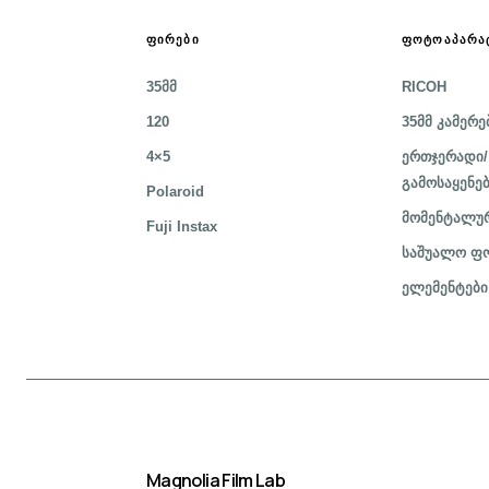
ᲤᲘᲠᲔᲑᲘ
ᲤᲝᲢᲝᲐᲞᲐᲠᲐ
35მმ
RICOH
120
35მმ კამერე
4×5
ერთჯერადი/
გამოსაყენე
Polaroid
მომენტალურ
Fuji Instax
საშუალო ფო
ელემენტები
Magnolia Film Lab