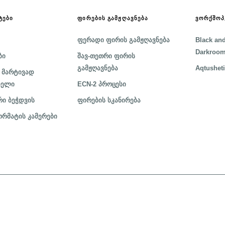
ᲢᲔᲑᲘ
ᲤᲘᲠᲔᲑᲘᲡ ᲒᲐᲛᲟᲦᲐᲕᲜᲔᲑᲐ
ᲕᲝᲠᲥᲨᲝᲞ
ფერადი ფირის გამჟღავნება
Black and
Darkroom
ბი
შავ-თეთრი ფირის
გამჟღავნება
Aqtusheti
 მარტივად
ბელი
ECN-2 პროცესი
ი ბეჭდვის
ფირების სკანირება
რმატის კამერები