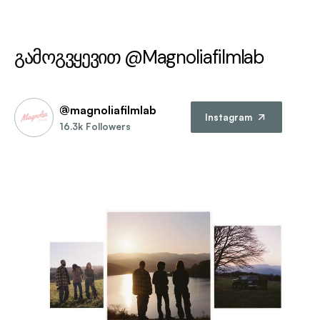
გამოგვყევით @Magnoliafilmlab
@magnoliafilmlab
Instagram
16.3k Followers