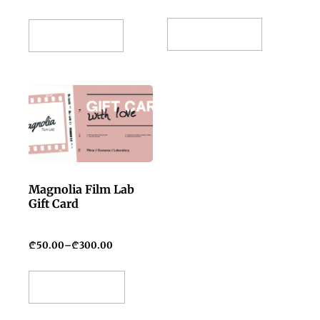
Add To Basket
Add To Basket
Magnolia Film Lab
Gift Card
₾
50.00
–
₾
300.00
Select Amount