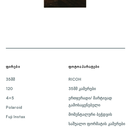
ᲤᲘᲠᲔᲑᲘ
ᲤᲝᲢᲝᲐᲞᲐᲠᲐᲢᲔᲑᲘ
35მმ
RICOH
120
35მმ კამერები
4×5
ერთჯერადი/ მარტივად
გამოსაყენებელი
Polaroid
მომენტალური ბეჭდვის
Fuji Instax
საშუალო ფორმატის კამერები