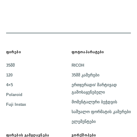
ᲤᲘᲠᲔᲑᲘ
ᲤᲝᲢᲝᲐᲞᲐᲠᲐᲢᲔᲑᲘ
35მმ
RICOH
120
35მმ კამერები
4×5
ერთჯერადი/ მარტივად
გამოსაყენებელი
Polaroid
მომენტალური ბეჭდვის
Fuji Instax
საშუალო ფორმატის კამერები
ელემენტები
ᲤᲘᲠᲔᲑᲘᲡ ᲒᲐᲛᲟᲦᲐᲕᲜᲔᲑᲐ
ᲕᲝᲠᲥᲨᲝᲞᲔᲑᲘ