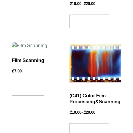
Select Options
₾
10.00
–
₾
20.00
Select Options
Film Scanning
₾
7.00
Read More
(C41) Color Film
Processing&Scanning
₾
10.00
–
₾
20.00
Select Options